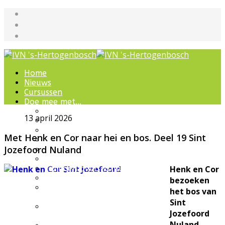
Home
Nieuws
Cursussen
Doe mee met...
Werkgroepen
13 april 2026
IVN natuurcursussen
Natuur-excursies
Met Henk en Cor naar hei en bos. Deel 19 Sint
Landschapsbeheer
Jozefoord Nuland
Jeugdnatuurgroep
Het Bewaarde Land
Lezingen over natuur
Henk en Cor
IVN Natuurschool
bezoeken
Natuurbeleving voor
het bos van
bijzondere groepen
Sint
Wandelingen en
Jozefoord
ommetjes
Nuland.