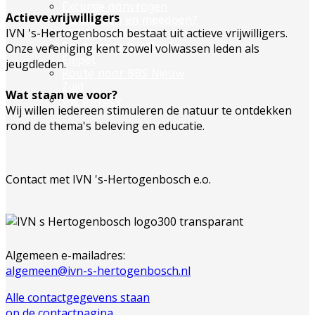
Excursie aanvragen
Actieve vrijwilligers
Lid worden en meedoen?
IVN 's-Hertogenbosch bestaat uit actieve vrijwilligers.
Meldpunt Natuur
Route naar 't Wikveld
Onze vereniging kent zowel volwassen leden als
Empel
jeugdleden.
Route naar BBS Nieuw
Zuid
Wat staan we voor?
Uw privacy
Wij willen iedereen stimuleren de natuur te ontdekken
rond de thema's beleving en educatie.
Contact met IVN 's-Hertogenbosch e.o.
Algemeen e-mailadres:
algemeen@ivn-s-hertogenbosch.nl
Alle contactgegevens staan
op de contactpagina