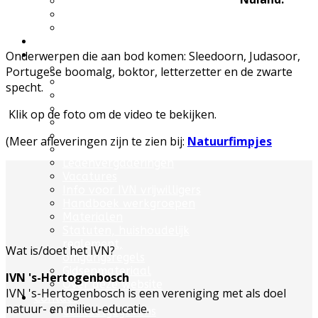
UWES wandelingen
Natuurfilmpje kijken
IVN activiteitenfolder
Natuurgebieden
Onderwerpen die aan bod komen:
Vereniging
Sleedoorn, Judasoor,
Over IVN natuureducatie
Portugese boomalg, boktor, letterzetter en de zwarte
Werkgroepen
specht.
Lid of Donateur worden?
Nieuwsflits nieuwsbrief
Klik op de foto om de video te bekijken.
Den Boschrietsangher
Jaarboeken
(Meer afleveringen zijn te zien bij:
Natuurfimpjes
Bestuur
Ledenvergaderingen
Vacatures
Info voor IVN vrijwilligers
Handboek werkgroepen
Materialen
Statuten, huishoudelijk
reglement,
Wat is/doet het IVN?
omgangsregels
Gidsenmateriaal
IVN 's-Hertogenbosch
Over deze website
IVN 's-Hertogenbosch is een vereniging met als doel
Contact
natuur- en milieu-educatie.
Contactgegevens