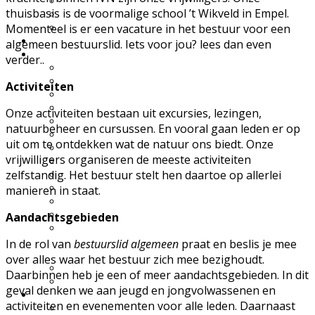
UWES wandelingen
thuisbasis is de voormalige school ’t Wikveld in Empel.
Natuurfilmpje kijken
Momenteel is er een vacature in het bestuur voor een
IVN activiteitenfolder
Natuurgebieden
algemeen bestuurslid. Iets voor jou? lees dan even
Vereniging
verder..
Over IVN natuureducatie
Werkgroepen
Activiteiten
Lid of Donateur worden?
Nieuwsflits nieuwsbrief
Onze activiteiten bestaan uit excursies, lezingen,
Den Boschrietsangher
natuurbeheer en cursussen. En vooral gaan leden er op
Jaarboeken
uit om te ontdekken wat de natuur ons biedt. Onze
Bestuur
vrijwilligers organiseren de meeste activiteiten
Ledenvergaderingen
zelfstandig. Het bestuur stelt hen daartoe op allerlei
Vacatures
Info voor IVN vrijwilligers
manieren in staat.
Handboek werkgroepen
Materialen
Aandachtsgebieden
Statuten, huishoudelijk
reglement,
In de rol van
bestuurslid algemeen
praat en beslis je mee
omgangsregels
over alles waar het bestuur zich mee bezighoudt.
Gidsenmateriaal
Daarbinnen heb je een of meer aandachtsgebieden. In dit
Over deze website
geval denken we aan jeugd en jongvolwassenen en
Contact
activiteiten en evenementen voor alle leden. Daarnaast
Contactgegevens