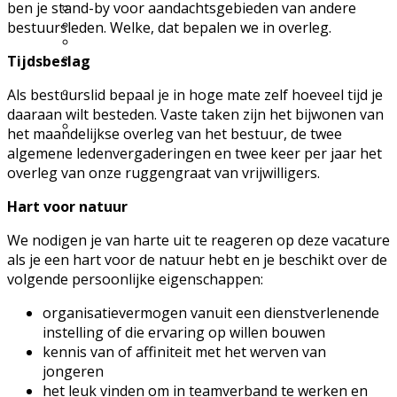
ben je stand-by voor aandachtsgebieden van andere
Excursie aanvragen
Lid worden en meedoen?
bestuursleden. Welke, dat bepalen we in overleg.
Meldpunt Natuur
Route naar 't Wikveld
Tijdsbeslag
Empel
Route naar BBS Nieuw
Als bestuurslid bepaal je in hoge mate zelf hoeveel tijd je
Zuid
daaraan wilt besteden. Vaste taken zijn het bijwonen van
Uw privacy
het maandelijkse overleg van het bestuur, de twee
algemene ledenvergaderingen en twee keer per jaar het
overleg van onze ruggengraat van vrijwilligers.
Hart voor natuur
We nodigen je van harte uit te reageren op deze vacature
als je een hart voor de natuur hebt en je beschikt over de
volgende persoonlijke eigenschappen:
organisatievermogen vanuit een dienstverlenende
instelling of die ervaring op willen bouwen
kennis van of affiniteit met het werven van
jongeren
het leuk vinden om in teamverband te werken en