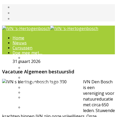
Home
Nieuws
Cursussen
Doe mee met...
Werkgroepen
31 maart 2026
IVN natuurcursussen
Natuur-excursies
Vacature Algemeen bestuurslid
Landschapsbeheer
Jeugdnatuurgroep
IVN Den Bosch
Het Bewaarde Land
is een
Lezingen over natuur
IVN Natuurschool
vereniging voor
Natuurbeleving voor
natuureducatie
bijzondere groepen
met circa 650
Wandelingen en
leden. Stuwende
ommetjes
krachten binnen IVN zijn onze vrijwilligers. Onze