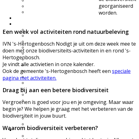
UWES wandelingen
georganiseerd
Natuurfilmpje kijken
IVN activiteitenfolder
worden.
Natuurgebieden
Vereniging
Over IVN natuureducatie
Een week vol activiteiten rond natuurbeleving
Werkgroepen
Lid of Donateur worden?
IVN 's-Hertogenbosch Nodigt je uit om deze week mee te
Nieuwsflits nieuwsbrief
doen met onze biodiversiteits-activiteiten in en rond 's-
Den Boschrietsangher
Hertogenbosch.
Jaarboeken
Je vindt alle activietien in onze kalender.
Bestuur
Ook de gemeente 's-Hertogenbosch heeft een
speciale
Ledenvergaderingen
Vacatures
pagina met activiteiten.
Info voor IVN vrijwilligers
Handboek werkgroepen
Draag bij aan een betere biodiversiteit
Materialen
Statuten, huishoudelijk
Vergroenen is goed voor jou en je omgeving. Maar waar
reglement,
begin je? We helpen je graag met het verbeteren van de
omgangsregels
biodiversiteit in jouw buurt.
Gidsenmateriaal
Over deze website
Waarom biodiversiteit verbeteren?
Contact
Contactgegevens