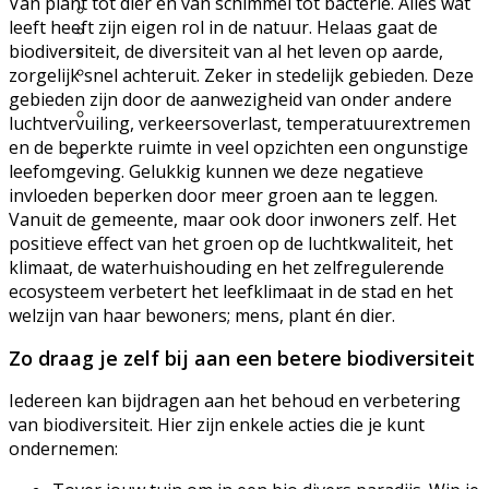
Van plant tot dier en van schimmel tot bacterie. Alles wat
Excursie aanvragen
leeft heeft zijn eigen rol in de natuur. Helaas gaat de
Lid worden en meedoen?
biodiversiteit, de diversiteit van al het leven op aarde,
Meldpunt Natuur
Route naar 't Wikveld
zorgelijk snel achteruit. Zeker in stedelijk gebieden. Deze
Empel
gebieden zijn door de aanwezigheid van onder andere
Route naar BBS Nieuw
luchtvervuiling, verkeersoverlast, temperatuurextremen
Zuid
en de beperkte ruimte in veel opzichten een ongunstige
Uw privacy
leefomgeving. Gelukkig kunnen we deze negatieve
invloeden beperken door meer groen aan te leggen.
Vanuit de gemeente, maar ook door inwoners zelf. Het
positieve effect van het groen op de luchtkwaliteit, het
klimaat, de waterhuishouding en het zelfregulerende
ecosysteem verbetert het leefklimaat in de stad en het
welzijn van haar bewoners; mens, plant én dier.
Zo draag je zelf bij aan een betere biodiversiteit
Iedereen kan bijdragen aan het behoud en verbetering
van biodiversiteit. Hier zijn enkele acties die je kunt
ondernemen: