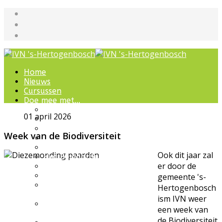
Home
Nieuws
Cursussen
Doe mee met...
Werkgroepen
01 april 2026
IVN natuurcursussen
Natuur-excursies
Week van de Biodiversiteit
Landschapsbeheer
Jeugdnatuurgroep
Ook dit jaar zal
Het Bewaarde Land
er door de
Lezingen over natuur
IVN Natuurschool
gemeente 's-
Natuurbeleving voor
Hertogenbosch
bijzondere groepen
ism IVN weer
Wandelingen en
een week van
ommetjes
de Biodiversiteit