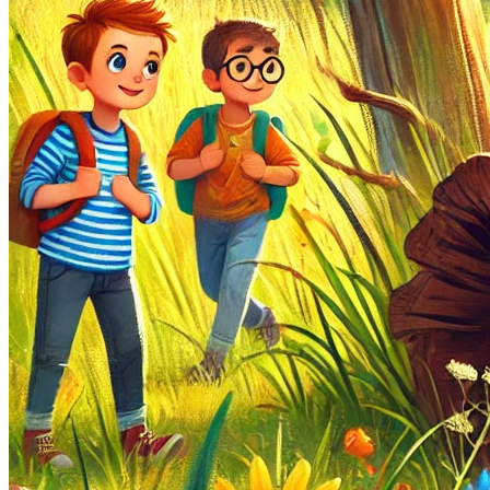
UWES wandelingen
Natuurfilmpje kijken
IVN activiteitenfolder
Natuurgebieden
Vereniging
Over IVN natuureducatie
Werkgroepen
Lid of Donateur worden?
Nieuwsflits nieuwsbrief
Den Boschrietsangher
Jaarboeken
Bestuur
Ledenvergaderingen
Vacatures
Info voor IVN vrijwilligers
Handboek werkgroepen
Materialen
Statuten, huishoudelijk
reglement,
omgangsregels
Gidsenmateriaal
Over deze website
Contact
Contactgegevens