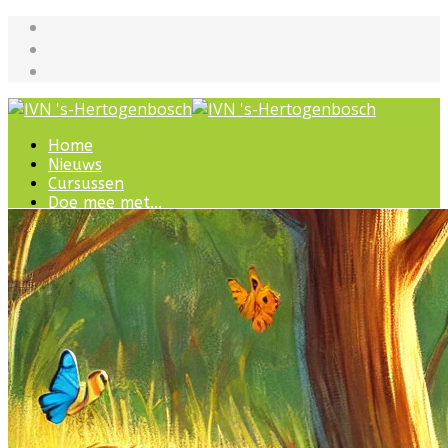
Home
Nieuws
Cursussen
Doe mee met...
Werkgroepen
IVN natuurcursussen
Natuur-excursies
Landschapsbeheer
Jeugdnatuurgroep
Het Bewaarde Land
Lezingen over natuur
IVN Natuurschool
Natuurbeleving voor
bijzondere groepen
Wandelingen en
ommetjes