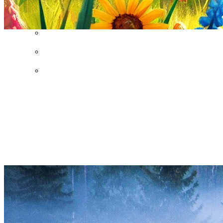
Excursie aanvragen
Lid worden en meedoen?
Meldpunt Natuur
Route naar 't Wikveld
Empel
Route naar BBS Nieuw
Zuid
Uw privacy
Doe mee met de
Jeugdnatuurgroep