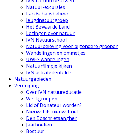
IVN natuurcursussen
Natuur-excursies
Landschapsbeheer
Jeugdnatuurgroep
Het Bewaarde Land
Lezingen over natuur
IVN Natuurschool
Natuurbeleving voor bijzondere groepen
Wandelingen en ommetjes
UWES wandelingen
Natuurfilmpje kijken
IVN activiteitenfolder
Natuurgebieden
Vereniging
Over IVN natuureducatie
Werkgroepen
Lid of Donateur worden?
Nieuwsflits nieuwsbrief
Den Boschrietsangher
Jaarboeken
Bestuur