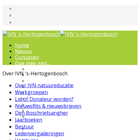
Home
Nieuws
Cursussen
Doe mee met...
Werkgroepen
Over IVN 's-Hertogenbosch
IVN natuurcursussen
Natuur-excursies
Over IVN natuureducatie
Landschapsbeheer
Werkgroepen
Jeugdnatuurgroep
Lid of Donateur worden?
Het Bewaarde Land
Lezingen over natuur
Nieuwsflits & nieuwsbrieven
IVN Natuurschool
Den Boschrietsangher
Natuurbeleving voor
Jaarboeken
bijzondere groepen
Bestuur
Wandelingen en
Ledenvergaderingen
ommetjes