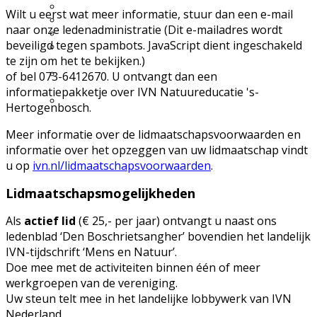
Excursie aanvragen
Wilt u eerst wat meer informatie, stuur dan een e-mail
Lid worden en meedoen?
naar onze ledenadministratie (
Dit e-mailadres wordt
Meldpunt Natuur
beveiligd tegen spambots. JavaScript dient ingeschakeld
Route naar 't Wikveld
te zijn om het te bekijken.
)
Empel
Route naar BBS Nieuw
of bel 073-6412670. U ontvangt dan een
Zuid
informatiepakketje over IVN Natuureducatie 's-
Uw privacy
Hertogenbosch.
Meer informatie over de lidmaatschapsvoorwaarden en
informatie over het opzeggen van uw lidmaatschap vindt
u op
ivn.nl/
lidmaatschapsvoorwaarden
.
Lidmaatschapsmogelijkheden
Als
actief lid
(€ 25,- per jaar) ontvangt u naast ons
ledenblad ‘Den Boschrietsangher’ bovendien het landelijk
IVN-tijdschrift ‘Mens en Natuur’.
Doe mee met de activiteiten binnen één of meer
werkgroepen van de vereniging.
Uw steun telt mee in het landelijke lobbywerk van IVN
Nederland.