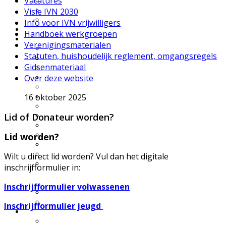
Vacatures
UWES wandelingen
Natuurfilmpje kijken
Visie IVN 2030
IVN activiteitenfolder
Info voor IVN vrijwilligers
Natuurgebieden
Handboek werkgroepen
Vereniging
Verenigingsmaterialen
Over IVN natuureducatie
Statuten, huishoudelijk reglement, omgangsregels
Werkgroepen
Gidsenmateriaal
Lid of Donateur worden?
Over deze website
Nieuwsflits nieuwsbrief
Den Boschrietsangher
16 oktober 2025
Jaarboeken
Bestuur
Lid of Donateur worden?
Ledenvergaderingen
Vacatures
Info voor IVN vrijwilligers
Lid worden?
Handboek werkgroepen
Materialen
Wilt u direct lid worden? Vul dan het digitale
Statuten, huishoudelijk
inschrijfformulier in:
reglement,
omgangsregels
Inschrijfformulier volwassenen
Gidsenmateriaal
Over deze website
Inschrijfformulier jeugd
Contact
Contactgegevens