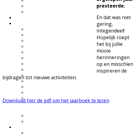
UWES wandelingen
presteerde.
Natuurfilmpje kijken
IVN activiteitenfolder
En dat was niet
Natuurgebieden
Vereniging
gering,
Over IVN natuureducatie
integendeel!
Werkgroepen
Hopelijk roept
Lid of Donateur worden?
het bij jullie
Nieuwsflits nieuwsbrief
mooie
Den Boschrietsangher
herinneringen
Jaarboeken
op en misschien
Bestuur
Ledenvergaderingen
inspireren de
Vacatures
bijdragen tot nieuwe activiteiten.
Info voor IVN vrijwilligers
Handboek werkgroepen
Materialen
Statuten, huishoudelijk
Download hier de pdf om het jaarboek te lezen
reglement,
omgangsregels
Gidsenmateriaal
Over deze website
Contact
Contactgegevens