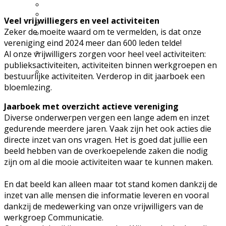
Excursie aanvragen
Lid worden en meedoen?
Veel vrijwilliegers en veel activiteiten
Meldpunt Natuur
Zeker de moeite waard om te vermelden, is dat onze
Route naar 't Wikveld
vereniging eind 2024 meer dan 600 leden telde!
Empel
Route naar BBS Nieuw
Al onze vrijwilligers zorgen voor heel veel activiteiten:
Zuid
publieksactiviteiten, activiteiten binnen werkgroepen en
Uw privacy
bestuurlijke activiteiten. Verderop in dit jaarboek een
bloemlezing.
Jaarboek met overzicht actieve vereniging
Diverse onderwerpen vergen een lange adem en inzet
gedurende meerdere jaren. Vaak zijn het ook acties die
directe inzet van ons vragen. Het is goed dat jullie een
beeld hebben van de overkoepelende zaken die nodig
zijn om al die mooie activiteiten waar te kunnen maken.
En dat beeld kan alleen maar tot stand komen dankzij de
inzet van alle mensen die informatie leveren en vooral
dankzij de medewerking van onze vrijwilligers van de
werkgroep Communicatie.