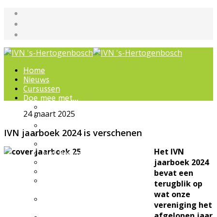
Home
Nieuws
Cursussen
Doe mee met...
Werkgroepen
24 maart 2025
IVN natuurcursussen
Natuur-excursies
IVN jaarboek 2024 is verschenen
Landschapsbeheer
Jeugdnatuurgroep
Het IVN
Het Bewaarde Land
jaarboek 2024
Lezingen over natuur
IVN Natuurschool
bevat een
Natuurbeleving voor
terugblik op
bijzondere groepen
wat onze
Wandelingen en
vereniging het
ommetjes
afgelopen jaar