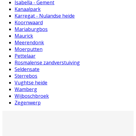
Isabella - Gement
Kanaalpark
Karregat - Nulandse heide
Koornwaard
Mariaburgbos
Maurick
Meerendonk
Moerputten
Pettelaar
Rosmalense zandverstuiving
Seldensate
Sterrebos
Vughtse heide
Wamberg
Wijboschbroek
Zegenwerp