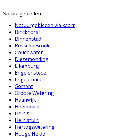
Natuurgebieden
Natuurgebieden via kaart
Binckhorst
Binnenstad
Bossche Broek
Coudewater
Diezemonding
Eikenburg
Engelenstede
Engelermeer
Gement
Groote Wetering
Haanwijk
Heempark
Heinis
Heinistuin
Hertogswetering
Hooge Heide