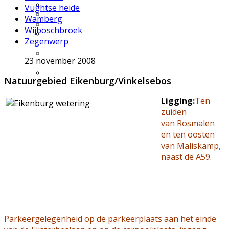
Excursie aanvragen
Vughtse heide
Lid worden en meedoen?
Wamberg
Meldpunt Natuur
Wijboschbroek
Route naar 't Wikveld
Zegenwerp
Empel
Route naar BBS Nieuw
23 november 2008
Zuid
Uw privacy
Natuurgebied Eikenburg/Vinkelsebos
Ligging:
Ten
zuiden
van Rosmalen
en ten oosten
van Maliskamp,
naast de A59.
Parkeergelegenheid op de parkeerplaats aan het einde