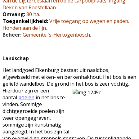
van de Lijsterbeslaan en op de carpoolplaats, ingang
Deken van Roestellaan.
Omvang:
80 ha.
Toegankelijkheid:
Vrije toegang op wegen en paden.
Honden aan de lijn.
Beheer:
Gemeente 's-Hertogenbosch.
Landschap
Het landgoed Eikenburg bestaat uit naaldbos,
afgewisseld met eiken- en berkenhakhout. Het bos is een
geliefd wandelbos. De grond in het bos is zeer vochtig.
Hierdoor zijn er een
aantal
poelen
in het bos te
vinden. Sommige
dichtgegroeide poelen zijn
weer opengegraven,
sommige zijn kunstmatig
aangelegd. In het bos zijn tal
van evenwijdige greppels gegraven. De tussenliggende