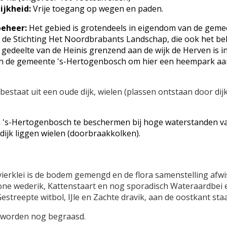
ijkheid:
Vrije toegang op wegen en paden.
beheer:
Het gebied is grotendeels in eigendom van de geme
j de Stichting Het Noordbrabants Landschap, die ook het be
n gedeelte van de Heinis grenzend aan de wijk de Herven is i
n de gemeente 's-Hertogenbosch om hier een heempark aa
bestaat uit een oude dijk, wielen (plassen ontstaan door d
 's-Hertogenbosch te beschermen bij hoge waterstanden v
ijk liggen wielen (doorbraakkolken).
rklei is de bodem gemengd en de flora samenstelling afwiss
one wederik, Kattenstaart en nog sporadisch Wateraardbei e
streepte witbol, IJle en Zachte dravik, aan de oostkant sta
 worden nog begraasd.