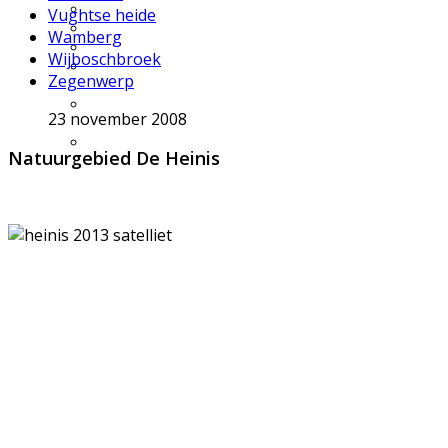
Excursie aanvragen
Vughtse heide
Lid worden en meedoen?
Wamberg
Meldpunt Natuur
Wijboschbroek
Route naar 't Wikveld
Zegenwerp
Empel
Route naar BBS Nieuw
23 november 2008
Zuid
Uw privacy
Natuurgebied De Heinis