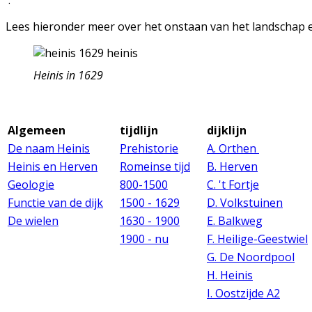
.
Lees hieronder meer over het onstaan van het landschap e
Heinis in 1629
Algemeen
tijdlijn
dijklijn
De naam Heinis
Prehistorie
A. Orthen
Heinis en Herven
Romeinse tijd
B. Herven
Geologie
800-1500
C. 't Fortje
Functie van de dijk
1500 - 1629
D. Volkstuinen
De wielen
1630 - 1900
E. Balkweg
1900 - nu
F. Heilige-Geestwiel
G. De Noordpool
H. Heinis
I. Oostzijde A2