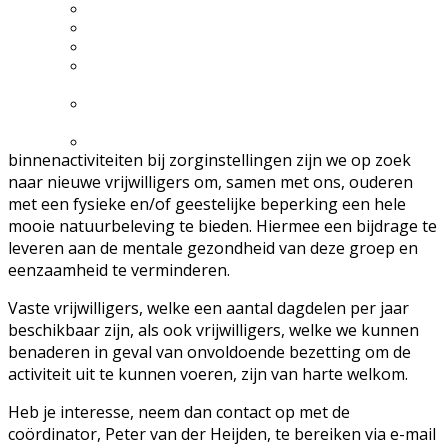
Excursie aanvragen
Lid worden en meedoen?
Meldpunt Natuur
Route naar 't Wikveld
Empel
Route naar BBS Nieuw
Zuid
Uw privacy
binnenactiviteiten bij zorginstellingen zijn we op zoek
naar nieuwe vrijwilligers om, samen met ons, ouderen
met een fysieke en/of geestelijke beperking een hele
mooie natuurbeleving te bieden. Hiermee een bijdrage te
leveren aan de mentale gezondheid van deze groep en
eenzaamheid te verminderen.
Vaste vrijwilligers, welke een aantal dagdelen per jaar
beschikbaar zijn, als ook vrijwilligers, welke we kunnen
benaderen in geval van onvoldoende bezetting om de
activiteit uit te kunnen voeren, zijn van harte welkom.
Heb je interesse, neem dan contact op met de
coördinator, Peter van der Heijden, te bereiken via e-mail