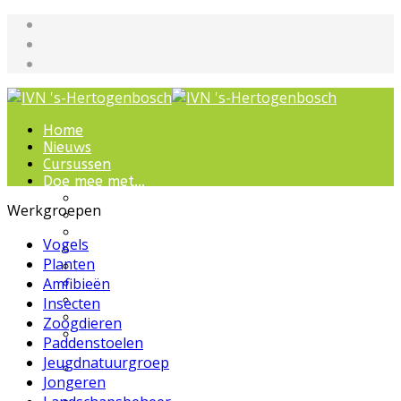
Home
Nieuws
Cursussen
Doe mee met...
Werkgroepen
Werkgroepen
IVN natuurcursussen
Natuur-excursies
Vogels
Landschapsbeheer
Planten
Jeugdnatuurgroep
Amfibieën
Het Bewaarde Land
Lezingen over natuur
Insecten
IVN Natuurschool
Zoogdieren
Natuurbeleving voor
Paddenstoelen
bijzondere groepen
Jeugdnatuurgroep
Wandelingen en
Jongeren
ommetjes