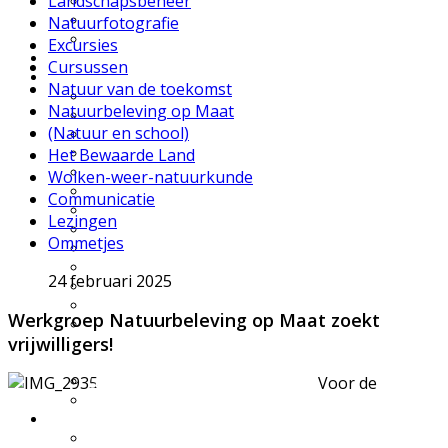
Landschapsbeheer
UWES wandelingen
Natuurfilmpje kijken
Natuurfotografie
IVN activiteitenfolder
Excursies
Natuurgebieden
Cursussen
Vereniging
Natuur van de toekomst
Over IVN natuureducatie
Natuurbeleving op Maat
Werkgroepen
(Natuur en school)
Lid of Donateur worden?
Het Bewaarde Land
Nieuwsflits nieuwsbrief
Den Boschrietsangher
Wolken-weer-natuurkunde
Jaarboeken
Communicatie
Bestuur
Lezingen
Ledenvergaderingen
Ommetjes
Vacatures
Info voor IVN vrijwilligers
24 februari 2025
Handboek werkgroepen
Materialen
Werkgroep Natuurbeleving op Maat zoekt
Statuten, huishoudelijk
vrijwilligers!
reglement,
omgangsregels
Gidsenmateriaal
Voor de
Over deze website
Contact
Contactgegevens