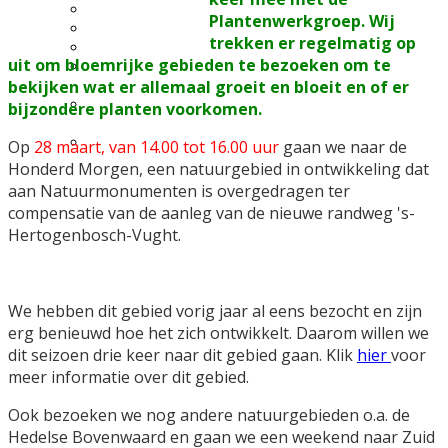
Excursie aanvragen
Plantenwerkgroep. Wij
Lid worden en meedoen?
trekken er regelmatig op
Meldpunt Natuur
uit om bloemrijke gebieden te bezoeken om te
Route naar 't Wikveld
bekijken wat er allemaal groeit en bloeit en of er
Empel
Route naar BBS Nieuw
bijzondere planten voorkomen.
Zuid
Uw privacy
Op
28 maart, van 14.00 tot 16.00 uur
gaan we naar de
Honderd Morgen, een natuurgebied in ontwikkeling dat
aan Natuurmonumenten is overgedragen ter
compensatie van de aanleg van de nieuwe randweg 's-
Hertogenbosch-Vught.
We hebben dit gebied vorig jaar al eens bezocht en zijn
erg benieuwd hoe het zich ontwikkelt. Daarom willen we
dit seizoen drie keer naar dit gebied gaan. Klik
hier
voor
meer informatie over dit gebied.
Ook bezoeken we nog andere natuurgebieden o.a. de
Hedelse Bovenwaard en gaan we een weekend naar Zuid