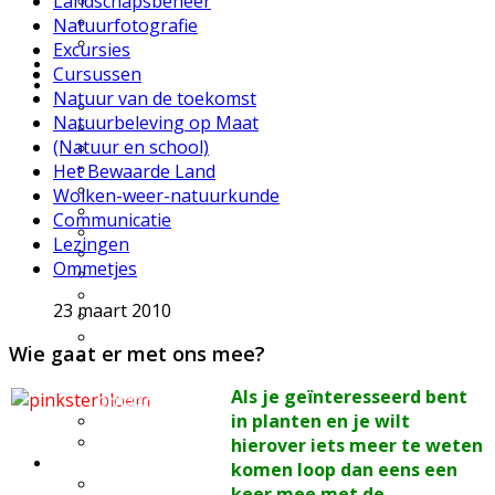
Landschapsbeheer
UWES wandelingen
Natuurfilmpje kijken
Natuurfotografie
IVN activiteitenfolder
Excursies
Natuurgebieden
Cursussen
Vereniging
Natuur van de toekomst
Over IVN natuureducatie
Natuurbeleving op Maat
Werkgroepen
(Natuur en school)
Lid of Donateur worden?
Het Bewaarde Land
Nieuwsflits nieuwsbrief
Den Boschrietsangher
Wolken-weer-natuurkunde
Jaarboeken
Communicatie
Bestuur
Lezingen
Ledenvergaderingen
Ommetjes
Vacatures
Info voor IVN vrijwilligers
23 maart 2010
Handboek werkgroepen
Materialen
Wie gaat er met ons mee?
Statuten, huishoudelijk
reglement,
Als je geïnteresseerd bent
omgangsregels
in planten en je wilt
Gidsenmateriaal
Over deze website
hierover iets meer te weten
Contact
komen loop dan eens een
Contactgegevens
keer mee met de