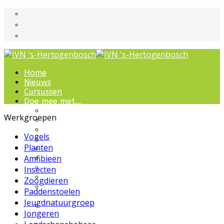
Home
Nieuws
Cursussen
Doe mee met...
Werkgroepen
Werkgroepen
IVN natuurcursussen
Natuur-excursies
Vogels
Landschapsbeheer
Planten
Jeugdnatuurgroep
Amfibieën
Het Bewaarde Land
Lezingen over natuur
Insecten
IVN Natuurschool
Zoogdieren
Natuurbeleving voor
Paddenstoelen
bijzondere groepen
Jeugdnatuurgroep
Wandelingen en
Jongeren
ommetjes