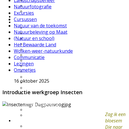
Landschapsbeheer
UWES wandelingen
Natuurfilmpje kijken
Natuurfotografie
IVN activiteitenfolder
Excursies
Natuurgebieden
Cursussen
Vereniging
Natuur van de toekomst
Over IVN natuureducatie
Natuurbeleving op Maat
Werkgroepen
(Natuur en school)
Lid of Donateur worden?
Het Bewaarde Land
Nieuwsflits nieuwsbrief
Den Boschrietsangher
Wolken-weer-natuurkunde
Jaarboeken
Communicatie
Bestuur
Lezingen
Ledenvergaderingen
Ommetjes
Vacatures
Info voor IVN vrijwilligers
16 oktober 2025
Handboek werkgroepen
Materialen
Introductie werkgroep Insecten
Statuten, huishoudelijk
reglement,
omgangsregels
Gidsenmateriaal
Zag ik een
Over deze website
bloesem
Contact
Contactgegevens
Die naar