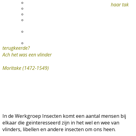
Excursie aanvragen
haar tak
Lid worden en meedoen?
Meldpunt Natuur
Route naar 't Wikveld
Empel
Route naar BBS Nieuw
Zuid
Uw privacy
terugkeerde?
Ach het was een vlinder
Moritake (1472-1549)
In de Werkgroep Insecten komt een aantal mensen bij
elkaar die geïnteresseerd zijn in het wel en wee van
vlinders, libellen en andere insecten om ons heen.