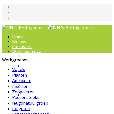
Home
Nieuws
Cursussen
Doe mee met...
Werkgroepen
Werkgroepen
IVN natuurcursussen
Natuur-excursies
Vogels
Landschapsbeheer
Planten
Jeugdnatuurgroep
Amfibieën
Het Bewaarde Land
Lezingen over natuur
Insecten
IVN Natuurschool
Zoogdieren
Natuurbeleving voor
Paddenstoelen
bijzondere groepen
Jeugdnatuurgroep
Wandelingen en
Jongeren
ommetjes